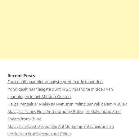
Recent Posts
Euro daalt naar nieuw laagste punt in drie maanden
Pond daalt naar laagste punt in 2,5 maand te midden van
spanningen in het Midden-Oosten
Harga Pengeluar Malaysia Menurun Paling Banyak dalam 4 Bulan
Malaysia Issues Final Anti-dumping Ruling on Galvanized Steel
Sheets from China
Malaysia erlässt endgültige Antidumping-Entscheidung zu
verzinkten Stahlblechen aus China