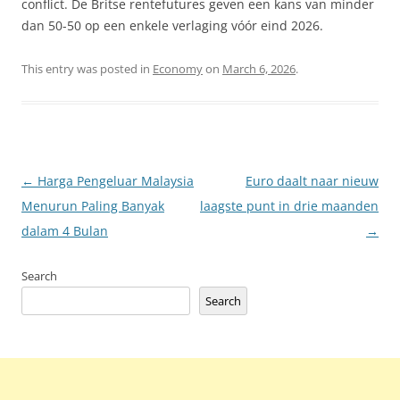
conflict. De Britse rentefutures geven een kans van minder
dan 50-50 op een enkele verlaging vóór eind 2026.
This entry was posted in
Economy
on
March 6, 2026
.
Post
←
Harga Pengeluar Malaysia
Euro daalt naar nieuw
navigation
Menurun Paling Banyak
laagste punt in drie maanden
dalam 4 Bulan
→
Search
Search