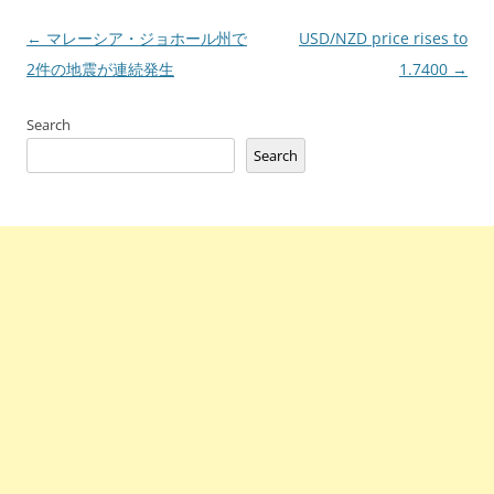
Post
←
マレーシア・ジョホール州で
USD/NZD price rises to
navigation
2件の地震が連続発生
1.7400
→
Search
Search