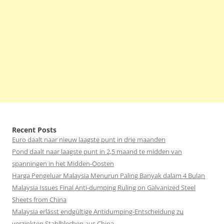
Recent Posts
Euro daalt naar nieuw laagste punt in drie maanden
Pond daalt naar laagste punt in 2,5 maand te midden van
spanningen in het Midden-Oosten
Harga Pengeluar Malaysia Menurun Paling Banyak dalam 4 Bulan
Malaysia Issues Final Anti-dumping Ruling on Galvanized Steel
Sheets from China
Malaysia erlässt endgültige Antidumping-Entscheidung zu
verzinkten Stahlblechen aus China